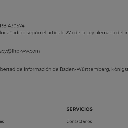
 HRB 430574
or añadido según el artículo 27a de la Ley alemana del i
ivacy@fhp-ww.com
Libertad de Información de Baden-Württemberg, Königstra
SERVICIOS
es
Contáctanos