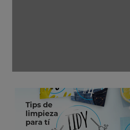
Tips de
limpieza
para tí