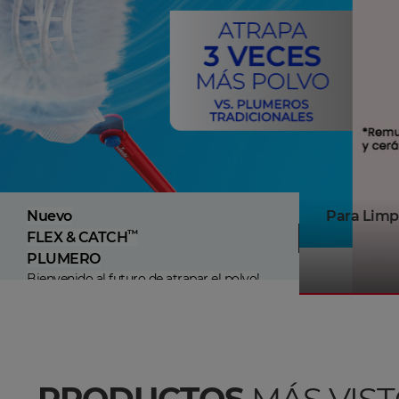
Nuevo
Para Limp
™
FLEX & CATCH
PLUMERO
Bienvenido al futuro de atrapar el polvo!