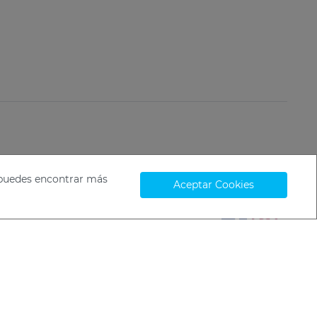
í puedes encontrar más
Aceptar Cookies
.
.
nfiguración de Cookies
Compliance