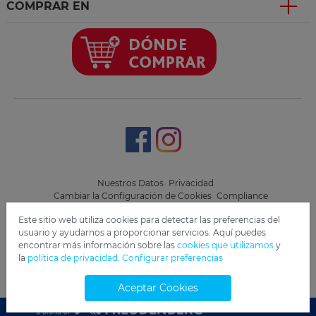
COMPRAR EN
.
.
Nuestros Datos
Privacidad
Cambiar la Configuración de Cookies
Compliance
Este sitio web utiliza cookies para detectar las preferencias del
Copyright 2019 Freudenberg Home and Cleaning Solutions
usuario y ayudarnos a proporcionar servicios. Aquí puedes
GmbH.
encontrar más información sobre las
cookies que utilizamos
y
la
política de privacidad
.
Configurar preferencias
Aceptar Cookies