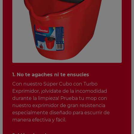
1. No te agaches ni te ensucies
Con nuestro Súper Cubo con Turbo
Exprimidor, ¡olvídate de la incomodidad
durante la limpieza! Prueba tu mop con
nuestro exprimidor de gran resistencia
especialmente diseñado para escurrir de
manera efectiva y fácil.