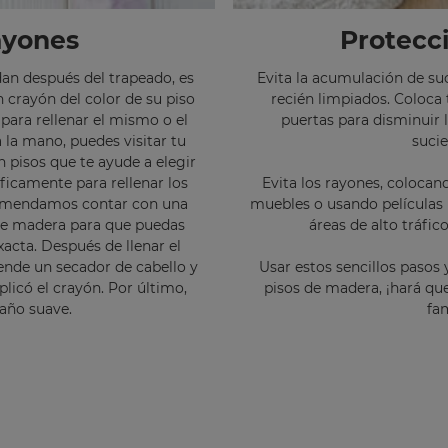
ayones
Protecc
dan después del trapeado, es
Evita la acumulación de su
 crayón del color de su piso
recién limpiados. Coloca 
para rellenar el mismo o el
puertas para disminuir l
 la mano, puedes visitar tu
suci
en pisos que te ayude a elegir
icamente para rellenar los
Evita los rayones, coloca
ecomendamos contar con una
muebles o usando películas
de madera para que puedas
áreas de alto tráfic
acta. Después de llenar el
ende un secador de cabello y
Usar estos sencillos pasos
plicó el crayón. Por último,
pisos de madera, ¡hará que
paño suave.
fam