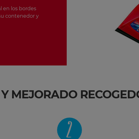
l en los bordes
 su contenedor y
 Y MEJORADO RECOGEDO
2