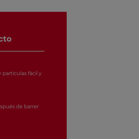
cto
 partículas fácil y
espués de barrer