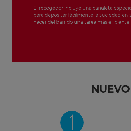
El recogedor incluye una canaleta especia
para depositar fácilmente la suciedad en
hacer del barrido una tarea más eficiente
NUEVO
1